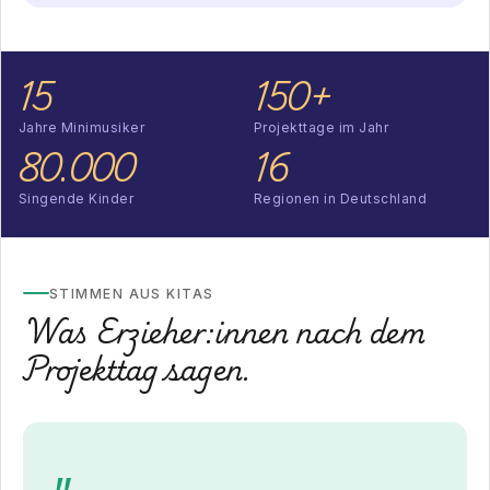
15
150+
Jahre Minimusiker
Projekttage im Jahr
80.000
16
Singende Kinder
Regionen in Deutschland
STIMMEN AUS KITAS
Was Erzieher:innen nach dem
Projekttag sagen.