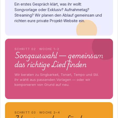
Ein erstes Gespräch klärt, was ihr wollt:
Songvorlage oder Exklusiv? Aufnahmetag?
Streaming? Wir planen den Ablauf gemeinsam und
richten eure private Projekt-Website ein.
SCHRITT 02 · WOCHE 1–2
Songauswahl — gemeinsam
das richtige Lied finden
Wir beraten zu Singbarkeit, Tonart, Tempo und Stil.
Ihr wählt aus passenden Vorlagen — oder wir
komponieren von Grund auf neu.
SCHRITT 03 · WOCHE 2–4