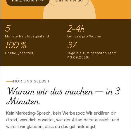
5
2–4h
Monate berufsbegleitend
Lernzeit pro Woche
100 %
37
Online, jederzeit
Tage bis zum nächsten Start
(13.09.2026)
HÖR UNS SELBST
Warum wir das machen — in 3
Minuten.
Kein Marketing-Sprech, kein Werbespot: Wir erklären dir
direkt, was dich erwartet, wie der Alltag damit aussieht und
warum wir glauben, dass du das gut hinkriegst.